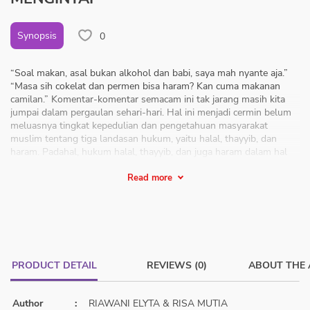
Synopsis
0
“Soal makan, asal bukan alkohol dan babi, saya mah nyante aja.”
“Masa sih cokelat dan permen bisa haram? Kan cuma makanan
camilan.” Komentar-komentar semacam ini tak jarang masih kita
jumpai dalam pergaulan sehari-hari. Hal ini menjadi cermin belum
meluasnya tingkat kepedulian dan pengetahuan masyarakat
muslim tentang tiga landasan hukum, yaitu halal, thayyib, dan
haram. Padahal, hukum halal, thayyib, dan juga haram dalam hal
makanan dan minuman tidak sekadar pengharaman alkohol dan
babi, bukan pula sebatas pada zat yang kita makan, tetapi juga
Read more
meliputi sumber perolehan rezeki kita. Halal dan thayyib dalam
Islam bagaikan dua sisi mata uang yang tak terpisahkan. Segala
yang kita konsumsi tidak hanya harus halal secara zat dan
perolehannya, tetapi juga harus baik dari unsur pengolahan dan
kebersihannya sehingga akan membawa manfaat dan kebaikan
bagi kita. Melalui buku ini, kami ingin mengajak teman-teman
PRODUCT DETAIL
REVIEWS (0)
ABOUT THE
pembaca untuk dapat lebih memahami unsur-unsur makanan dan
minuman serta proses pengolahan yang rentan jebakan haram,
pentingnya mencari rezeki hanya dari sumber dan cara yang halal,
Author
:
RIAWANI ELYTA & RISA MUTIA
menjadikan halalan thayyiban sebagai pedoman utama dalam