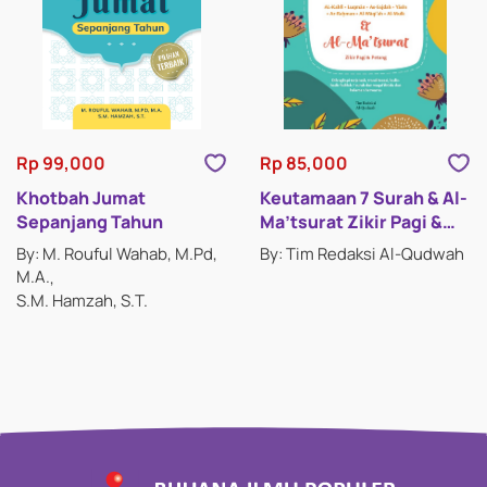
Rp 99,000
Rp 85,000
Khotbah Jumat
Keutamaan 7 Surah & Al-
Sepanjang Tahun
Ma’tsurat Zikir Pagi &
Petang
By: M. Rouful Wahab, M.Pd,
By: Tim Redaksi Al-Qudwah
M.A.
S.M. Hamzah, S.T.