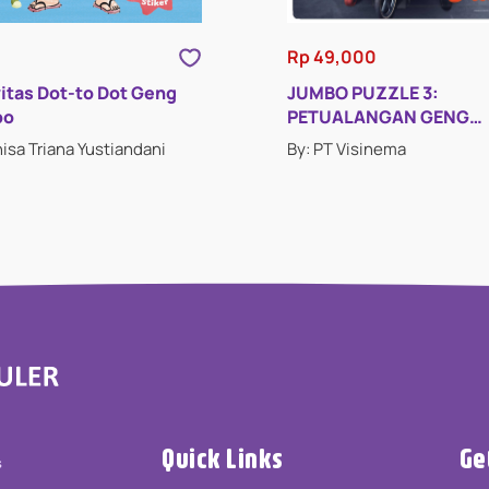
Rp 49,000
vitas Dot-to Dot Geng
JUMBO PUZZLE 3:
bo
PETUALANGAN GENG
JUMBO
nisa Triana Yustiandani
By: PT Visinema
Quick Links
Ge
s