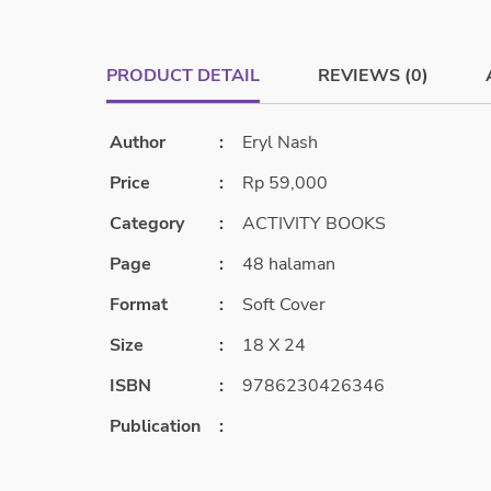
PRODUCT DETAIL
REVIEWS (0)
Author
:
Eryl Nash
Price
:
Rp 59,000
Category
:
ACTIVITY BOOKS
Page
:
48 halaman
Format
:
Soft Cover
Size
:
18 X 24
ISBN
:
9786230426346
Publication
: