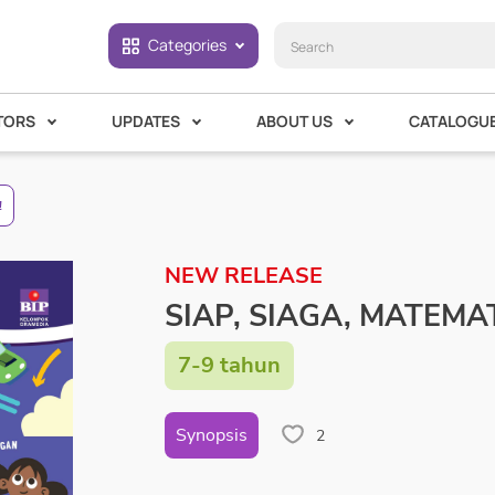
Categories
TORS
UPDATES
ABOUT US
CATALOGU
!
NEW RELEASE
SIAP, SIAGA, MATEMA
7-9 tahun
Synopsis
2