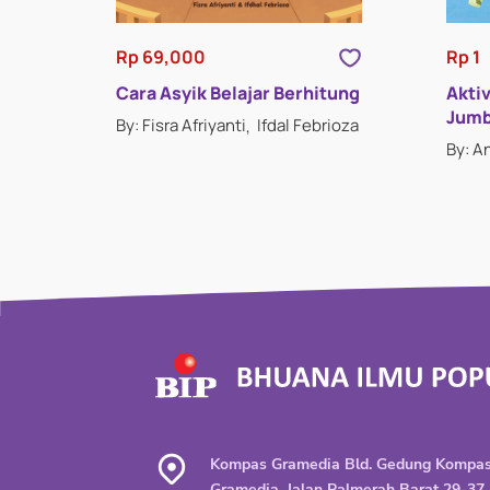
Rp 69,000
Rp 1
Cara Asyik Belajar Berhitung
Akti
Jum
By: Fisra Afriyanti
Ifdal Febrioza
By: A
Kompas Gramedia Bld. Gedung Kompa
Gramedia, Jalan Palmerah Barat 29-37,