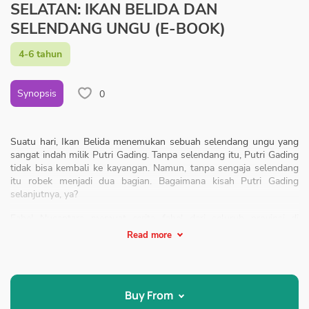
SELATAN: IKAN BELIDA DAN
SELENDANG UNGU (E-BOOK)
4-6 tahun
Synopsis
0
Suatu hari, Ikan Belida menemukan sebuah selendang ungu yang
sangat indah milik Putri Gading. Tanpa selendang itu, Putri Gading
tidak bisa kembali ke kayangan. Namun, tanpa sengaja selendang
itu robek menjadi dua bagian. Bagaimana kisah Putri Gading
selanjutnya, ya?
Fabel Nusantara memuat cerita fabel dari seluruh provinsi di
Indonesia dengan tokoh binatang endemik. Terdapat fakta unik di
Read more
masing-masing akhir cerita.
Buy From