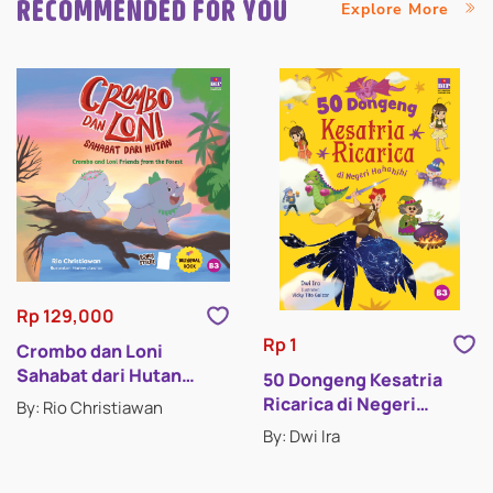
RECOMMENDED FOR YOU
Explore More
Rp 129,000
Rp 1
Crombo dan Loni
Sahabat dari Hutan
50 Dongeng Kesatria
(Crombo and Loni
Ricarica di Negeri
By: Rio Christiawan
Friends from the Forest)
Hahahihi
By: Dwi Ira