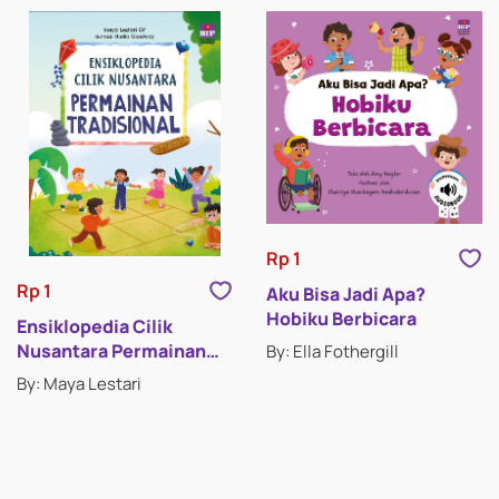
Rp 1
Rp 1
Aku Bisa Jadi Apa?
Hobiku Berbicara
Ensiklopedia Cilik
Nusantara Permainan
By: Ella Fothergill
Tradisional
By: Maya Lestari