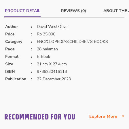
PRODUCT DETAIL
REVIEWS (0)
ABOUT THE
Author
:
David West,Oliver
Price
:
Rp 35,000
Category
:
ENCYCLOPEDIAS,CHILDREN'S BOOKS
Page
:
28 halaman
Format
:
E-Book
Size
:
21 cm X 27.4 cm
ISBN
:
9786230416118
Publication
:
22 December 2023
RECOMMENDED FOR YOU
Explore More