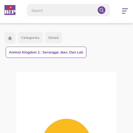
Open
navigatio
Categories
Detail
Animal Kingdom 1 : Serangga ,ikan, Dan Lab