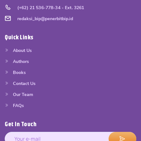
(+62) 21 536-778-34 - Ext. 3261
redaksi_bip@penerbitbip.id
Quick Links
About Us
Authors
Books
Contact Us
Our Team
FAQs
Get In Touch