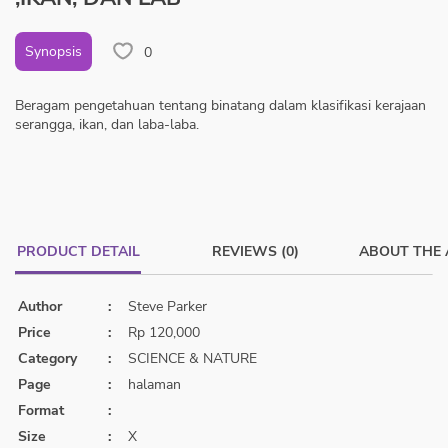
Synopsis
0
Beragam pengetahuan tentang binatang dalam klasifikasi kerajaan
serangga, ikan, dan laba-laba.
PRODUCT DETAIL
REVIEWS (0)
ABOUT THE
Author
:
Steve Parker
Price
:
Rp 120,000
Category
:
SCIENCE & NATURE
Page
:
halaman
Format
:
Size
:
X